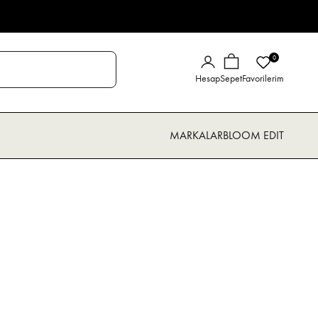
0
Giriş Yap
Sepet
Hesap
Sepet
Favorilerim
MARKALAR
BLOOM EDIT