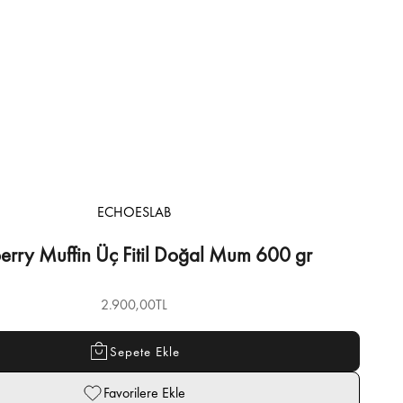
ECHOESLAB
erry Muffin Üç Fitil Doğal Mum 600 gr
İndirimli fiyat
2.900,00TL
Sepete Ekle
Favorilere Ekle