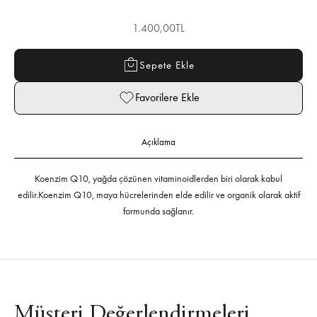
İndirimli fiyat
1.400,00TL
Sepete Ekle
Favorilere Ekle
Açıklama
Koenzim Q10, yağda çözünen vitaminoidlerden biri olarak kabul
edilir.
Koenzim Q10, maya hücrelerinden elde edilir ve organik olarak aktif
formunda sağlanır.
Müşteri Değerlendirmeleri