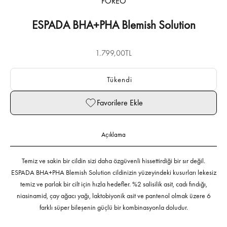
FOREO
ESPADA BHA+PHA Blemish Solution
İndirimli fiyat
1.799,00TL
Tükendi
Favorilere Ekle
Açıklama
Temiz ve sakin bir cildin sizi daha özgüvenli hissettirdiği bir sır değil.
ESPADA BHA+PHA Blemish Solution cildinizin yüzeyindeki kusurları lekesiz
temiz ve parlak bir cilt için hızla hedefler. %2 salisilik asit, cadı fındığı,
niasinamid, çay ağacı yağı, laktobiyonik asit ve pantenol olmak üzere 6
farklı süper bileşenin güçlü bir kombinasyonla doludur.