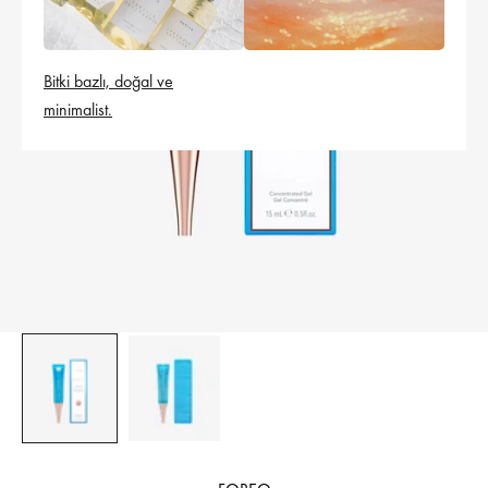
Bitki bazlı, doğal ve
minimalist.