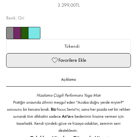
İndirimli fiyat
3.299,00TL
Renk: Gri
Tükendi
Favorilere Ekle
Açıklama
Hizalama Çizgili Performans Yoga Matı
Pratiğin sırasında zihnini meşgul eden "Acaba doğru yerde miyim?"
sorusunu bir kenara bırak.
Biz
Focus Serisi'ni, sana her pozda net bir rehber
sunarak tüm dikkatini sadece
An'a
ve bedeninin hissine vermen için
tasarladık. Kendi içindeki güce ve hizaya odaklan, zeminin seni
desteklesin.