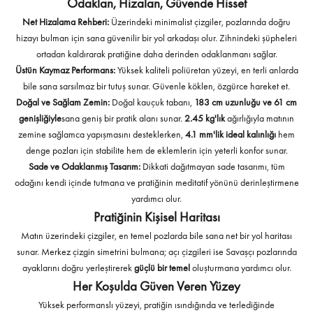
Odaklan, Hizalan, Güvende Hisset
Net Hizalama Rehberi:
Üzerindeki minimalist çizgiler, pozlarında doğru
hizayı bulman için sana güvenilir bir yol arkadaşı olur. Zihnindeki şüpheleri
ortadan kaldırarak pratiğine daha derinden odaklanmanı sağlar.
Üstün Kaymaz Performans:
Yüksek kaliteli poliüretan yüzeyi, en terli anlarda
bile sana sarsılmaz bir tutuş sunar. Güvenle köklen, özgürce hareket et.
Doğal ve Sağlam Zemin:
Doğal kauçuk tabanı,
183 cm uzunluğu ve 61 cm
genişliğiyle
sana geniş bir pratik alanı sunar.
2.45 kg'lık
ağırlığıyla matının
zemine sağlamca yapışmasını desteklerken,
4.1 mm'lik ideal kalınlığı
hem
denge pozları için stabilite hem de eklemlerin için yeterli konfor sunar.
Sade ve Odaklanmış Tasarım:
Dikkati dağıtmayan sade tasarımı, tüm
odağını kendi içinde tutmana ve pratiğinin meditatif yönünü derinleştirmene
yardımcı olur.
Pratiğinin Kişisel Haritası
Matın üzerindeki çizgiler, en temel pozlarda bile sana net bir yol haritası
sunar. Merkez çizgin simetrini bulmana; açı çizgileri ise Savaşçı pozlarında
ayaklarını doğru yerleştirerek
güçlü bir temel
oluşturmana yardımcı olur.
Her Koşulda Güven Veren Yüzey
Yüksek performanslı yüzeyi, pratiğin ısındığında ve terlediğinde