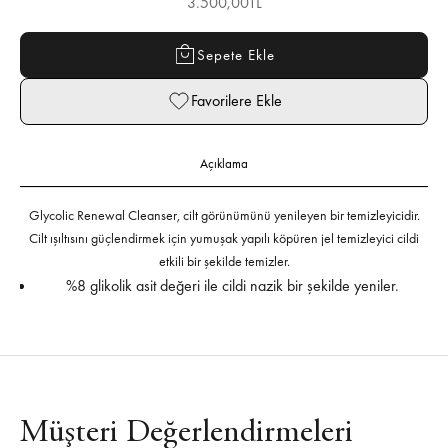
İndirimli fiyat
3.500,00TL
Sepete Ekle
Favorilere Ekle
Açıklama
Glycolic Renewal Cleanser, cilt görünümünü yenileyen bir temizleyicidir.
Cilt ışıltısını güçlendirmek için yumuşak yapılı köpüren jel temizleyici cildi
etkili bir şekilde temizler.
%8 glikolik asit değeri ile cildi nazik bir şekilde yeniler.
Müşteri Değerlendirmeleri