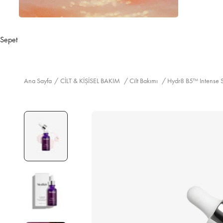
Sepet
Ana Sayfa
/
CİLT & KİŞİSEL BAKIM
/
Cilt Bakımı
/
Hydr8 B5™ Intense 