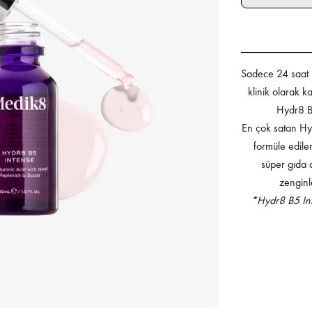
Sadece 24 saat i
klinik olarak k
Hydr8 B5
En çok satan Hyd
formüle edile
süper gıda 
zenginl
*Hydr8 B5 Inte