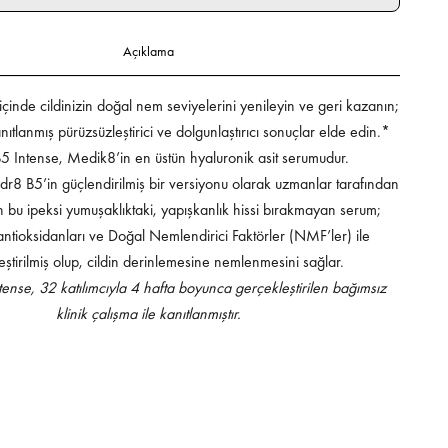
Açıklama
çinde cildinizin doğal nem seviyelerini yenileyin ve geri kazanın;
anıtlanmış pürüzsüzleştirici ve dolgunlaştırıcı sonuçlar elde edin.*
 Intense, Medik8’in en üstün hyaluronik asit serumudur.
r8 B5’in güçlendirilmiş bir versiyonu olarak uzmanlar tarafından
n bu ipeksi yumuşaklıktaki, yapışkanlık hissi bırakmayan serum;
antioksidanları ve Doğal Nemlendirici Faktörler (NMF’ler) ile
eştirilmiş olup, cildin derinlemesine nemlenmesini sağlar.
nse, 32 katılımcıyla 4 hafta boyunca gerçekleştirilen bağımsız
klinik çalışma ile kanıtlanmıştır.