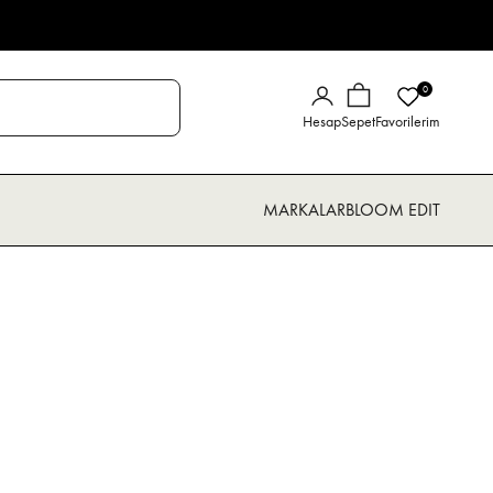
0
Giriş Yap
Sepet
Hesap
Sepet
Favorilerim
MARKALAR
BLOOM EDIT