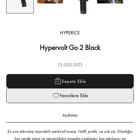
HYPERICE
Hypervolt Go 2 Black
İndirimli fiyat
13.000,00TL
Sepete Ekle
Favorilere Ekle
Açıklama
En son teknoloji taşınabilir perküsif masaj. Hafif, pratik, ve çok şık. Dilediğin
her yerde stresi ve gerginlikleri masajla uzaklaştır, kas ağrılarını ve