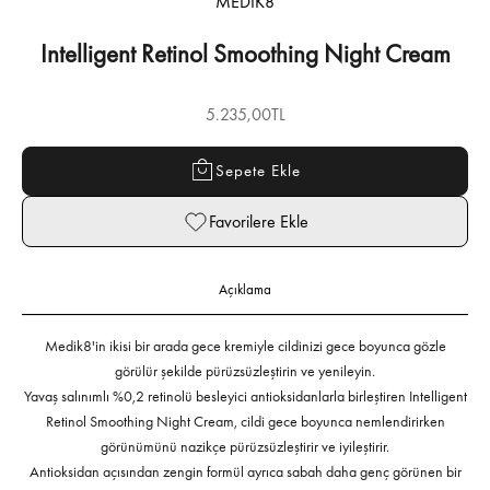
MEDIK8
Intelligent Retinol Smoothing Night Cream
İndirimli fiyat
5.235,00TL
Sepete Ekle
Favorilere Ekle
Açıklama
Medik8'in ikisi bir arada gece kremiyle cildinizi gece boyunca gözle
görülür şekilde pürüzsüzleştirin ve yenileyin.
Yavaş salınımlı %0,2 retinolü besleyici antioksidanlarla birleştiren Intelligent
Retinol Smoothing Night Cream, cildi gece boyunca nemlendirirken
görünümünü nazikçe pürüzsüzleştirir ve iyileştirir.
Antioksidan açısından zengin formül ayrıca sabah daha genç görünen bir