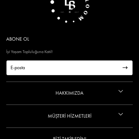
ABONE OL
İyi Yaşam Topluluğuna Katıl!
HAKKIMIZDA
İletişim
MÜŞTERİ HİZMETLERİ
Gizlilik ve Güvenlik Politikası
Wings Kart Ayrıcalığı
Ön Bilgilendirme
BİZİ TAKİP EDİN!