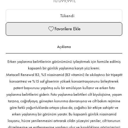
İndirimli fiyat
10.099,99TL
Tükendi
Favorilere Ekle
Açıklama
Erken yaşlanma belirtilerinin görünümünü iyileştirmek için formüle edilmiş
kapsamlı bir günlük yaşlanma karşıtı yüz kremi.
Metacell Renewal B3, %5 niasinamid (B3 vitamini) ile sıkılaştırıcı bir tripeptit
konsantresi ve %15 saf gliserinin yüksek konsantrasyonunu birleştirerek
patent başvurusu yapılmış sulu bir emülsiyon kullanır ve erken foto
yaşlanma belirtilerini giderir. Foto yaşlanma belirtileri cilt biyolojisine, yaşam
tarzına, coğrafyaya, güneşten korunma davranışına ve cilt bakım rejimine
göre farklı yoğunluklarda ortaya çıksa da, çoğaltıcı bir etkiye sahiptir ve
erken yaşlanmış bir görünüm yaratır. Bu kapsamlı günlük niasinamid
losyonu, hücre yenilenmesini artırarak cildin yüzeyini yeniler, cilt tonunun
düzelmesine ve eşitlenmesine yardımcı olur ve kırışıklıkların görünümünü