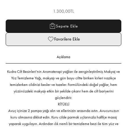
İndirimli fiyat
1.300,00TL
Sepete Ekle
Favorilere Ekle
Açıklama
Kudra Cilt Besinleri’nin Aromaterapi yağları ile zenginleştirilmiş Makyaj ve
Yüz Temizleme Yağı, makyajı ve gün boyu ciltte biriken kirleri nazikçe
temizlerken cildinizi besler ve tazeler. Formülündeki doğal yağlar, hem
yüzünüzdeki makyajı etkin bir şekilde çıkarır hem de cilt bariyerini
güçlendirir.
RİTÜELİ
Avuç içinize 2 pompa yağı alın ve ellerinizin arasında ısıtın. Avucunuzun
kuru olmasına dikkat edin. Kuru cilde parmak uçlarınızla hafifçe masaj
yaparak uygulayın. Ardından ılık nemli bir temizleme bezi ile tüm yüz ve