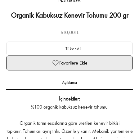
NATURIGA
Organik Kabuksuz Kenevir Tohumu 200 gr
İndirimli fiyat
610,00TL
Tükendi
Favorilere Ekle
Açıklama
İçindekiler:
%100 organik kabuksuz kenevir tohumu.
Organik tarım esaslarına göre üretilen kenevir bitkisi
toplanır.
Tohumları ayrıştırılır. Özenle yıkanır. Mekanik yöntemlerle