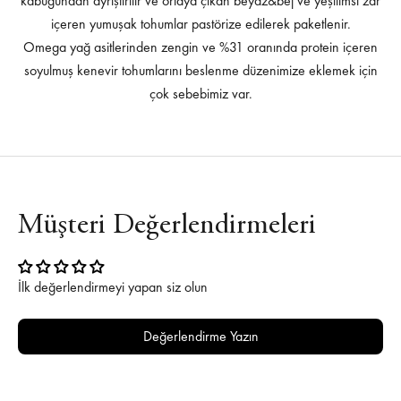
kabuğundan ayrıştırılır ve ortaya çıkan beyaz&bej ve yeşilimsi zar
içeren yumuşak tohumlar pastörize edilerek paketlenir.
Omega yağ asitlerinden zengin ve %31 oranında protein içeren
soyulmuş kenevir tohumlarını beslenme düzenimize eklemek için
çok sebebimiz var.
Müşteri Değerlendirmeleri
İlk değerlendirmeyi yapan siz olun
Değerlendirme Yazın