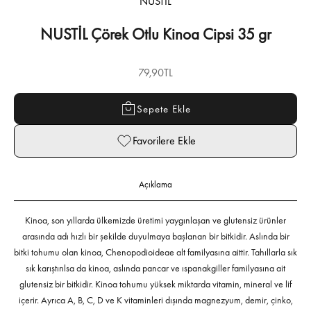
NUSTİL
NUSTİL Çörek Otlu Kinoa Cipsi 35 gr
İndirimli fiyat
79,90TL
Sepete Ekle
Favorilere Ekle
Açıklama
Kinoa, son yıllarda ülkemizde üretimi yaygınlaşan ve glutensiz ürünler
arasında adı hızlı bir şekilde duyulmaya başlanan bir bitkidir. Aslında bir
bitki tohumu olan kinoa, Chenopodioideae alt familyasına aittir. Tahıllarla sık
sık karıştırılsa da kinoa, aslında pancar ve ıspanakgiller familyasına ait
glutensiz bir bitkidir. Kinoa tohumu yüksek miktarda vitamin, mineral ve lif
içerir. Ayrıca A, B, C, D ve K vitaminleri dışında magnezyum, demir, çinko,