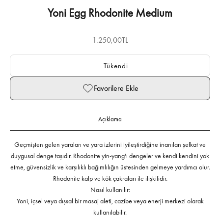
Yoni Egg Rhodonite Medium
İndirimli fiyat
1.250,00TL
Tükendi
Favorilere Ekle
Açıklama
Geçmişten gelen yaraları ve yara izlerini iyileştirdiğine inanılan şefkat ve
duygusal denge taşıdır. Rhodonite yin-yang'ı dengeler ve kendi kendini yok
etme, güvensizlik ve karşılıklı bağımlılığın üstesinden gelmeye yardımcı olur.
Rhodonite kalp ve kök çakraları ile ilişkilidir.
Nasıl kullanılır:
Yoni, içsel veya dışsal bir masaj aleti, cazibe veya enerji merkezi olarak
kullanılabilir.