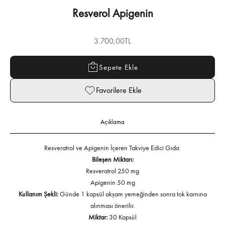
Resverol Apigenin
İndirimli fiyat
3.700,00TL
Sepete Ekle
Favorilere Ekle
Açıklama
Resveratrol ve Apigenin İçeren Takviye Edici Gıda
Bileşen Miktarı:
Resveratrol 250 mg
Apigenin 50 mg
Kullanım Şekli:
Günde 1 kapsül akşam yemeğinden sonra tok karnına
alınması önerilir.
Miktar:
30 Kapsül