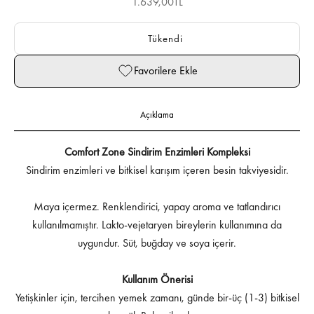
İndirimli fiyat
1.639,00TL
Tükendi
Favorilere Ekle
Açıklama
Comfort Zone Sindirim Enzimleri Kompleksi
Sindirim enzimleri ve bitkisel karışım içeren besin takviyesidir.
Maya içermez. Renklendirici, yapay aroma ve tatlandırıcı
kullanılmamıştır. Lakto-vejetaryen bireylerin kullanımına da
uygundur. Süt, buğday ve soya içerir.
Kullanım Önerisi
Yetişkinler için, tercihen yemek zamanı, günde bir-üç (1-3) bitkisel