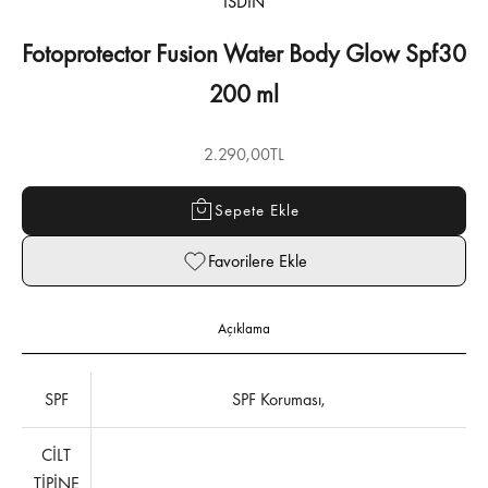
ISDIN
Fotoprotector Fusion Water Body Glow Spf30
200 ml
İndirimli fiyat
2.290,00TL
Sepete Ekle
Favorilere Ekle
Açıklama
SPF
SPF Koruması,
CİLT
TİPİNE