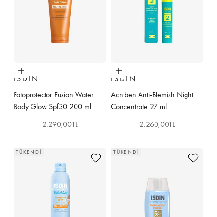
Sepete ekle
Sepete ekle
ISDIN
ISDIN
Fotoprotector Fusion Water
Acniben Anti-Blemish Night
Body Glow Spf30 200 ml
Concentrate 27 ml
İndirimli fiyat
İndirimli fiyat
2.290,00TL
2.260,00TL
TÜKENDI
TÜKENDI