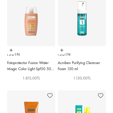
Sepete ekle
Sepete ekle
ISDIN
ISDIN
Fotoprotector Fusion Water
Acniben Purifying Cleanser
Magic Color Light Spf50 50
Foam 150 ml
ml
İndirimli fiyat
İndirimli fiyat
1.815,00TL
1.130,00TL