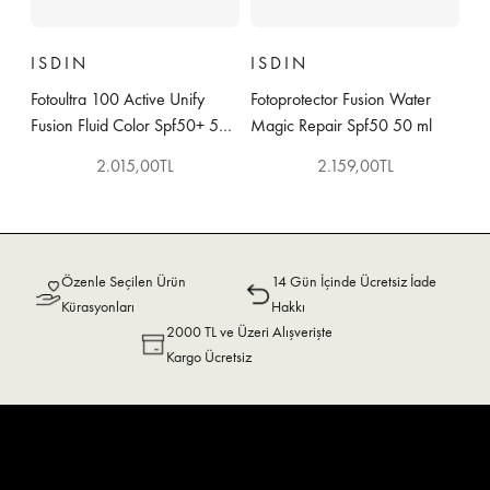
ISDIN
ISDIN
Fotoultra 100 Active Unify
Fotoprotector Fusion Water
Fusion Fluid Color Spf50+ 50
Magic Repair Spf50 50 ml
ml
İndirimli fiyat
İndirimli fiyat
2.015,00TL
2.159,00TL
Özenle Seçilen Ürün
14 Gün İçinde Ücretsiz İade
Kürasyonları
Hakkı
2000 TL ve Üzeri Alışverişte
Kargo Ücretsiz