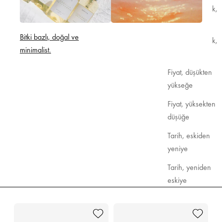
Alfabetik olarak,
A-Z
Bitki bazlı, doğal ve
Alfabetik olarak,
minimalist.
Z-A
Sırala
Fiyat, düşükten
yükseğe
Fiyat, yüksekten
düşüğe
Tarih, eskiden
yeniye
Tarih, yeniden
eskiye