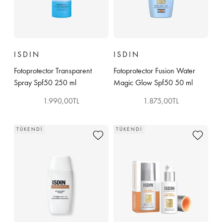
ISDIN
ISDIN
Fotoprotector Transparent
Fotoprotector Fusion Water
Spray Spf50 250 ml
Magic Glow Spf50 50 ml
İndirimli fiyat
İndirimli fiyat
1.990,00TL
1.875,00TL
TÜKENDI
TÜKENDI