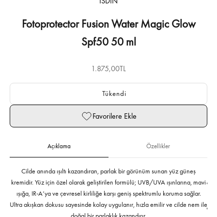
ISDIN
Fotoprotector Fusion Water Magic Glow
Spf50 50 ml
İndirimli fiyat
1.875,00TL
Tükendi
Favorilere Ekle
Açıklama
Özellikler
Cilde anında ışıltı kazandıran, parlak bir görünüm sunan yüz güneş
kremidir. Yüz için özel olarak geliştirilen formülü; UVB/UVA ışınlarına, mavi
ışığa, IR-A’ya ve çevresel kirliliğe karşı geniş spektrumlu koruma sağlar.
Ultra akışkan dokusu sayesinde kolay uygulanır, hızla emilir ve cilde nem ile
doğal bir parlaklık kazandırır.