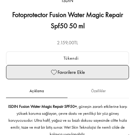
ISDIN
Fotoprotector Fusion Water Magic Repair
Spf50 50 ml
İndirimli fiyat
2.159,00TL
Tükendi
Favorilere Ekle
Açıklama
Özellikler
ISDIN Fusion Water Magic Repair SPF50+
, güneşin zararlı etkilerine karşı
Has
yüksek koruma sağlayan, çevre dostu ve yenilikçi bir yüz güneş
ned
koruyucusudur. Ultra hafif, yağsız ve su bazlı dokusu sayesinde ciltte hızla
emilir, taze ve mat bir bitiş sunar. Wet Skin Teknolojisi ile nemli cilde de
kolayca uygulanabilir.